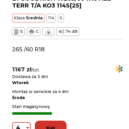
TERR T/A KO3 114S[25]
Klasa
Średnia
114
S
E
C
74 dB
265 /60 R18
1167 zł
/szt.
Dostawa za 3 dni
Wtorek
Montaż w serwisie za 4 dni
Środa
Stan magazynowy
Kup