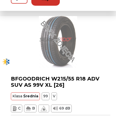
BFGOODRICH W215/55 R18 ADV
SUV AS 99V XL [26]
Klasa
Średnia
99
V
C
B
69 dB