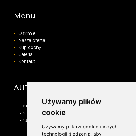
Menu
-
O firmie
-
Nasza oferta
-
Kup opony
-
Galeria
-
Kontakt
AUTO-MIX SERWIS
Używamy plików
-
Pouczenie o prawie do odstapienia od umowy
cookie
-
Realizacja zamówienia i formy płatności
-
Regulamin i Polityka prywatności
Używamy plików cookie i innych
technologii śledzenia, aby