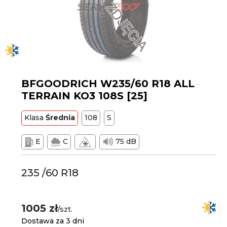
BFGOODRICH W235/60 R18 ALL
TERRAIN KO3 108S [25]
Klasa
Średnia
108
S
E
C
75 dB
235 /60 R18
1005 zł
/szt.
Dostawa za 3 dni