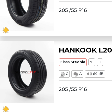
205 /55 R16
HANKOOK L205
Klasa
Średnia
91
H
C
A
69 dB
205 /55 R16