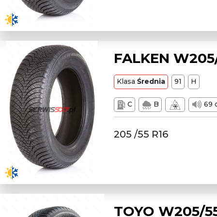
FALKEN W205/
Klasa
Średnia
91
H
C
B
69 
205 /55 R16
TOYO W205/55 