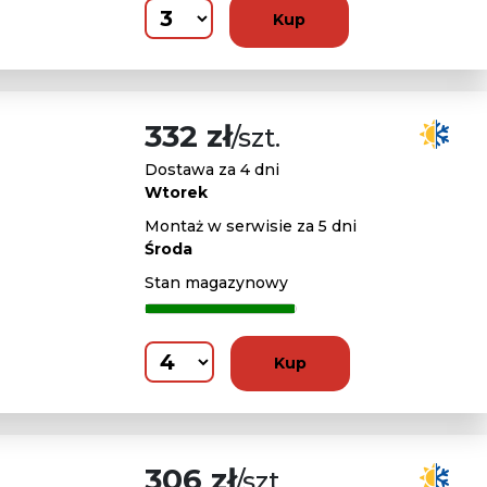
Kup
332 zł
/szt.
Dostawa za 4 dni
Wtorek
Montaż w serwisie za 5 dni
Środa
Stan magazynowy
Kup
306 zł
/szt.