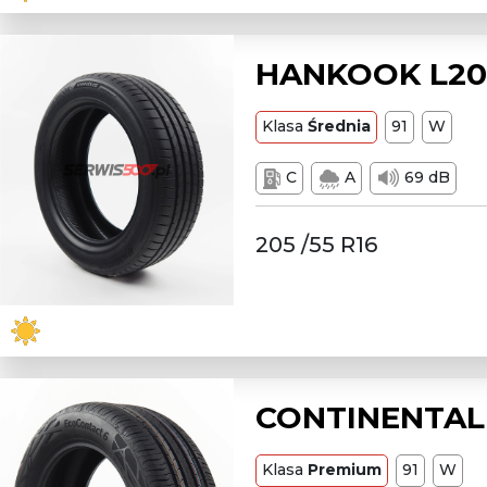
HANKOOK L205
Klasa
Średnia
91
W
C
A
69 dB
205 /55 R16
CONTINENTAL 
Klasa
Premium
91
W