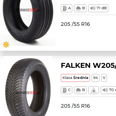
A
B
71 dB
205 /55 R16
FALKEN W205/
Klasa
Średnia
94
V
C
B
70 
205 /55 R16