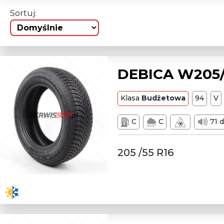
Sortuj:
DEBICA W205/
Klasa
Budżetowa
94
V
C
C
71 
205 /55 R16