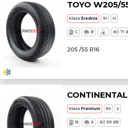
TOYO W205/55
Klasa
Średnia
91
H
C
B
71 
205 /55 R16
CONTINENTAL 
Klasa
Premium
94
V
B
A
69 dB