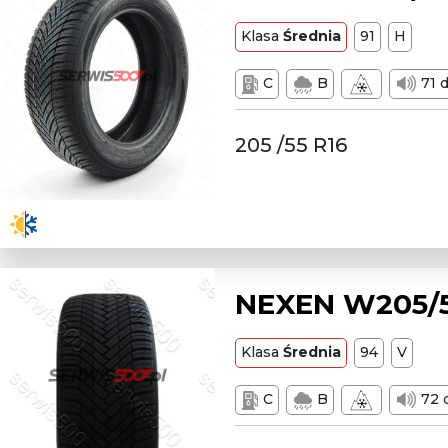
Klasa
Średnia
91
H
C
B
71 
205 /55 R16
NEXEN W205/5
Klasa
Średnia
94
V
C
B
72 