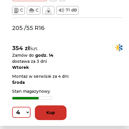
C
C
71 dB
205 /55 R16
354 zł
/szt.
Zamów do
godz. 14
dostawa za 3 dni
Wtorek
Montaż w serwisie za 4 dni
Środa
Stan magazynowy
Kup