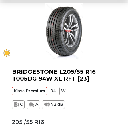
BRIDGESTONE L205/55 R16
T005DG 94W XL RFT [23]
Klasa
Premium
94
W
C
A
72 dB
205 /55 R16