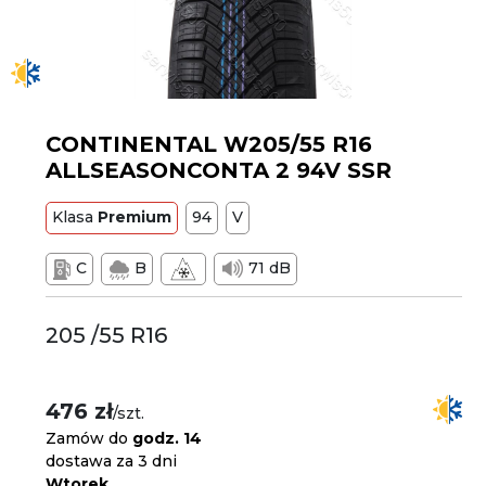
CONTINENTAL W205/55 R16
ALLSEASONCONTA 2 94V SSR
Klasa
Premium
94
V
C
B
71 dB
205 /55 R16
476 zł
/szt.
Zamów do
godz. 14
dostawa za 3 dni
Wtorek