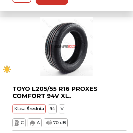
TOYO L205/55 R16 PROXES
COMFORT 94V XL.
Klasa
Średnia
94
V
C
A
70 dB