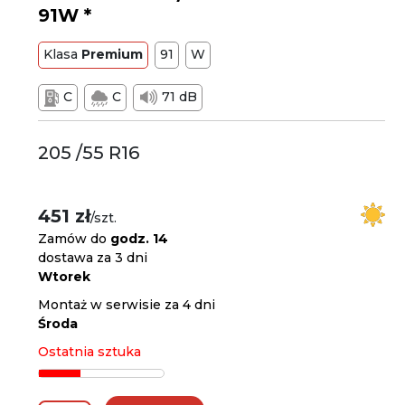
91W *
Klasa
Premium
91
W
C
C
71 dB
205 /55 R16
451 zł
/szt.
Zamów do
godz. 14
dostawa za 3 dni
Wtorek
Montaż w serwisie za 4 dni
Środa
Ostatnia sztuka