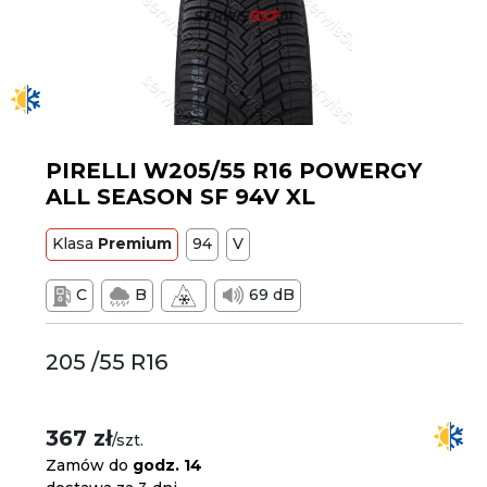
PIRELLI W205/55 R16 POWERGY
ALL SEASON SF 94V XL
Klasa
Premium
94
V
C
B
69 dB
205 /55 R16
367 zł
/szt.
Zamów do
godz. 14