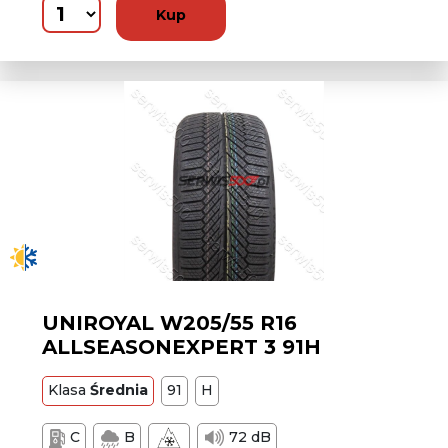
Kup
UNIROYAL W205/55 R16
ALLSEASONEXPERT 3 91H
Klasa
Średnia
91
H
C
B
72 dB