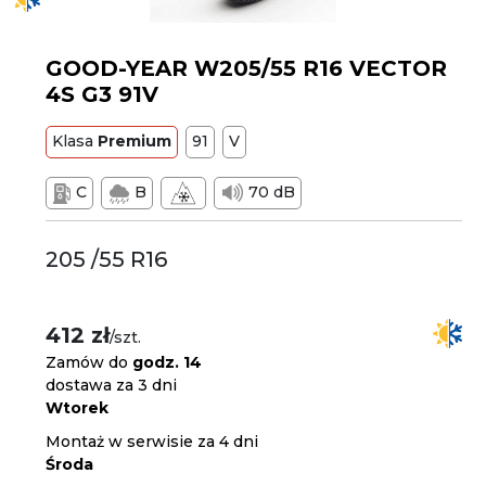
GOOD-YEAR W205/55 R16 VECTOR
4S G3 91V
Klasa
Premium
91
V
C
B
70 dB
205 /55 R16
412 zł
/szt.
Zamów do
godz. 14
dostawa za 3 dni
Wtorek
Montaż w serwisie za 4 dni
Środa