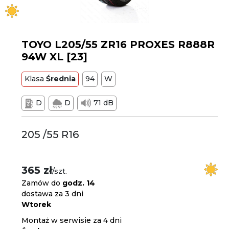
TOYO L205/55 ZR16 PROXES R888R
94W XL [23]
Klasa
Średnia
94
W
D
D
71 dB
205 /55 R16
365 zł
/szt.
Zamów do
godz. 14
dostawa za 3 dni
Wtorek
Montaż w serwisie za 4 dni