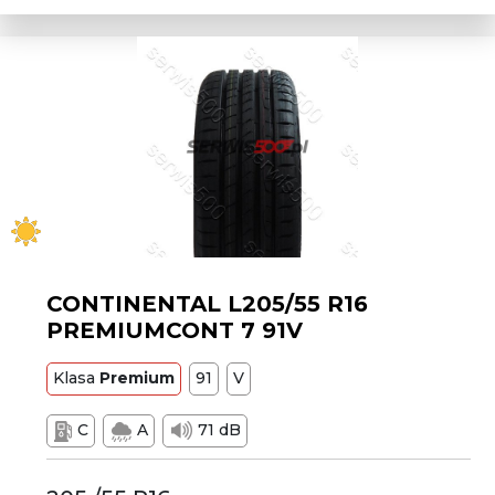
CONTINENTAL L205/55 R16
PREMIUMCONT 7 91V
Klasa
Premium
91
V
C
A
71 dB