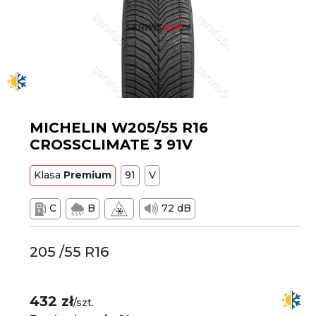
MICHELIN W205/55 R16
CROSSCLIMATE 3 91V
Klasa
Premium
91
V
C
B
72 dB
205 /55 R16
432 zł
/szt.