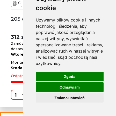
C
B
72 dB
cookie
205 /55 R16
Używamy plików cookie i innych
technologii śledzenia, aby
poprawić jakość przeglądania
312 zł
/szt.
naszej witryny, wyświetlać
Zamów do
godz. 14
spersonalizowane treści i reklamy,
dostawa za 3 dni
analizować ruch w naszej witrynie
Wtorek
i wiedzieć, skąd pochodzą nasi
Montaż w serwisie za 4 dni
użytkownicy.
Środa
Ostatnia sztuka
Zgoda
Odmawiam
Kup
Zmiana ustawień