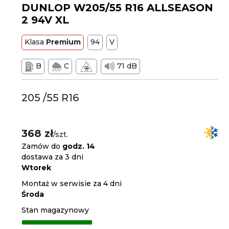
DUNLOP W205/55 R16 ALLSEASON
2 94V XL
Klasa
Premium
94
V
B
C
71 dB
205 /55 R16
368 zł
/szt.
Zamów do
godz. 14
dostawa za 3 dni
Wtorek
Montaż w serwisie za 4 dni
Środa
Stan magazynowy