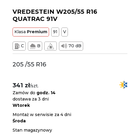
VREDESTEIN W205/55 R16
QUATRAC 91V
Klasa
Premium
91
V
C
B
70 dB
205 /55 R16
341 zł
/szt.
Zamów do
godz. 14
dostawa za 3 dni
Wtorek
Montaż w serwisie za 4 dni
Środa
Stan magazynowy