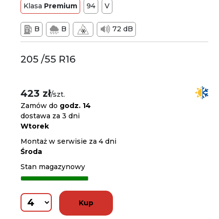
Klasa
Premium
94
V
B
B
72 dB
205 /55 R16
423 zł
/szt.
Zamów do
godz. 14
dostawa za 3 dni
Wtorek
Montaż w serwisie za 4 dni
Środa
Stan magazynowy
Kup