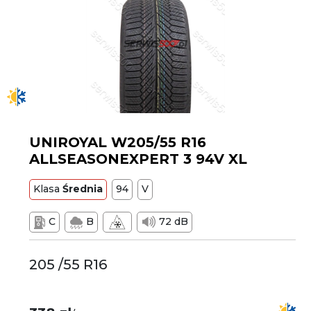
UNIROYAL W205/55 R16
ALLSEASONEXPERT 3 94V XL
Klasa
Średnia
94
V
C
B
72 dB
205 /55 R16