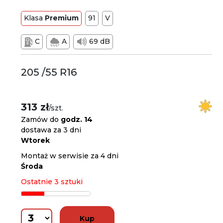
Klasa
Premium
91
V
C
A
69 dB
205 /55 R16
313 zł
/szt.
Zamów do
godz. 14
dostawa za 3 dni
Wtorek
Montaż w serwisie za 4 dni
Środa
Ostatnie 3 sztuki
Kup