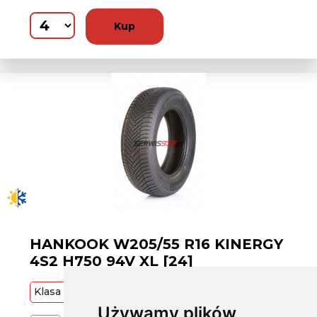
Kup
HANKOOK W205/55 R16 KINERGY
4S2 H750 94V XL [24]
Klasa
Średnia
94
V
Używamy plików