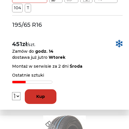
104
T
195/65 R16
451zł
/szt.
Zamów do
godz. 14
dostawa już jutro
Wtorek
Montaż w serwisie za 2 dni
Środa
Ostatnie sztuki
Kup