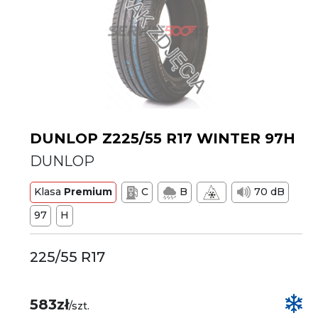
DUNLOP Z225/55 R17 WINTER 97H
DUNLOP
Klasa
Premium
C
B
70 dB
97
H
225/55 R17
583zł
/szt.