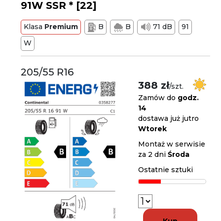
91W SSR * [22]
Klasa
Premium
B
B
71 dB
91
W
205/55 R16
388 zł
/szt.
Zamów do
godz.
14
dostawa już jutro
Wtorek
Montaż w serwisie
za 2 dni
Środa
Ostatnie sztuki