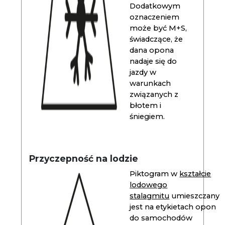
Dodatkowym
oznaczeniem
może być M+S,
świadczące, że
dana opona
nadaje się do
jazdy w
warunkach
związanych z
błotem i
śniegiem.
Przyczepność na lodzie
Piktogram w
kształcie
lodowego
stalagmitu
umieszczany
jest na etykietach opon
do samochodów